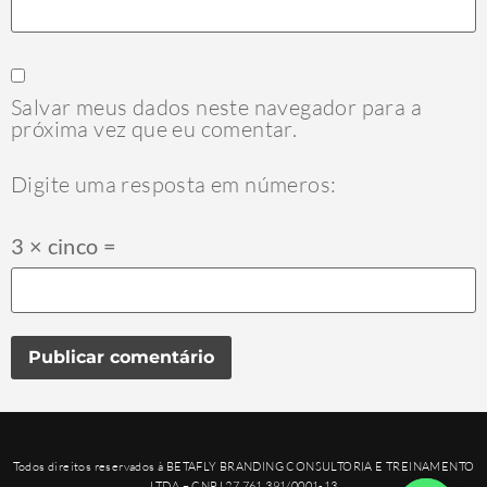
Salvar meus dados neste navegador para a
próxima vez que eu comentar.
Digite uma resposta em números:
3 × cinco =
Todos direitos reservados à BETAFLY BRANDING CONSULTORIA E TREINAMENTO
LTDA – CNPJ 27.761.391/0001-13