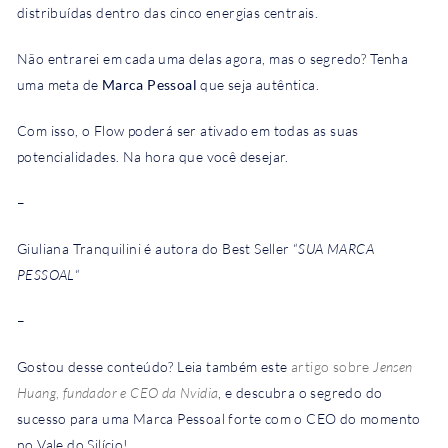
distribuídas dentro das cinco energias centrais.
Não entrarei em cada uma delas agora, mas o segredo? Tenha
uma meta de
Marca Pessoal
que seja autêntica.
Com isso, o Flow poderá ser ativado em todas as suas
potencialidades. Na hora que você desejar.
–
Giuliana Tranquilini é autora do Best Seller “
SUA MARCA
PESSOAL
“
–
Gostou desse conteúdo? Leia também este
artigo sobre
Jensen
Huang
,
fundador e CEO da Nvidia
, e descubra o segredo do
sucesso para uma Marca Pessoal forte com o CEO do momento
no Vale do Silício!