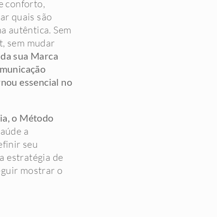
e conforto,
sar quais são
ma autêntica. Sem
t, sem mudar
 da sua Marca
comunicação
rnou essencial no
ia, o Método
saúde a
finir seu
 estratégia de
guir mostrar o