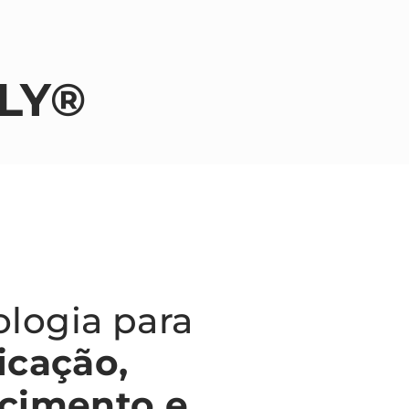
LY®
logia para
icação,
ecimento e