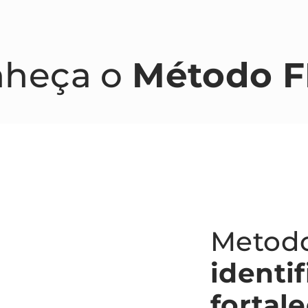
nheça o
Método F
Metodo
identif
fortal