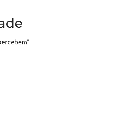
dade
percebem”