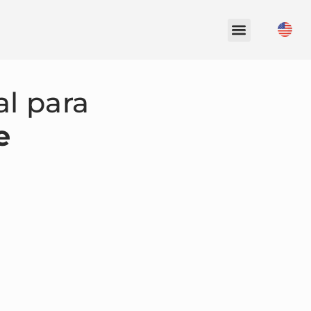
al para
e