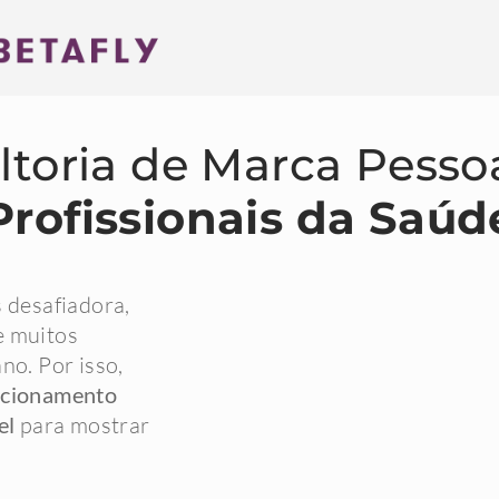
toria de Marca Pesso
Profissionais da Saúd
s desafiadora,
e muitos
ano.
Por isso,
icionamento
el
para mostrar