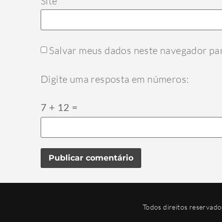
Site
Salvar meus dados neste navegador par
Digite uma resposta em números:
7 + 12 =
Todos direitos reserv