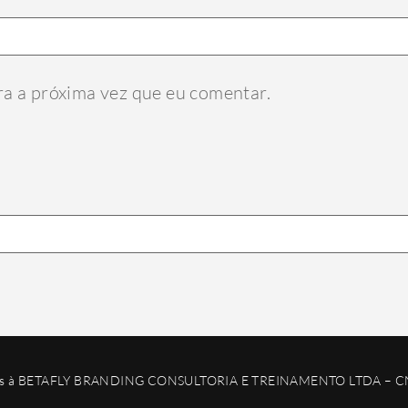
a a próxima vez que eu comentar.
ados à BETAFLY BRANDING CONSULTORIA E TREINAMENTO LTDA – C