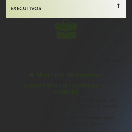
EXECUTIVOS
Tempo de carreira:
Mínimo de 15 anos no
mercado corporativo.
Cargo:
Diretores, Heads de Áreas, Gerentes
Sênior e VPs.
Momento de carreira:
EXECUTIVOS EM TRANSIÇÃO DE
CARREIRA
Saindo de um cargo de liderança para um
novo desafio (exemplo: de VP para C-Level).
Saindo do mundo corporativo para abrir
negócio próprio ou consultoria.