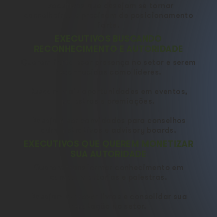
Executivos que desejam se tornar
conselheiros e precisam de posicionamento
forte.
EXECUTIVOS BUSCANDO
RECONHECIMENTO E AUTORIDADE
Querem fortalecer presença no setor e serem
reconhecidas como líderes.
Buscam mais oportunidades em eventos,
palestras e premiações.
Desejam ser convidados para conselhos
administrativos e advisory boards.
EXECUTIVOS QUE QUEREM MONETIZAR
SUA AUTORIDADE
Querem transformar conhecimento em
cursos, mentorias e palestras.
Desejam escrever livros e consolidar sua
reputação no setor.