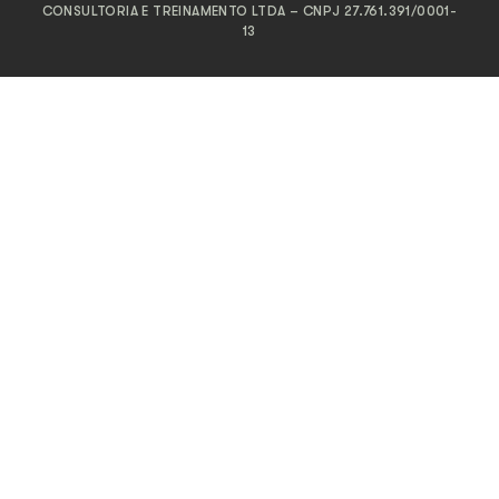
CONSULTORIA E TREINAMENTO LTDA – CNPJ 27.761.391/0001-
13